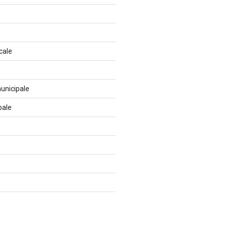
cale
unicipale
pale