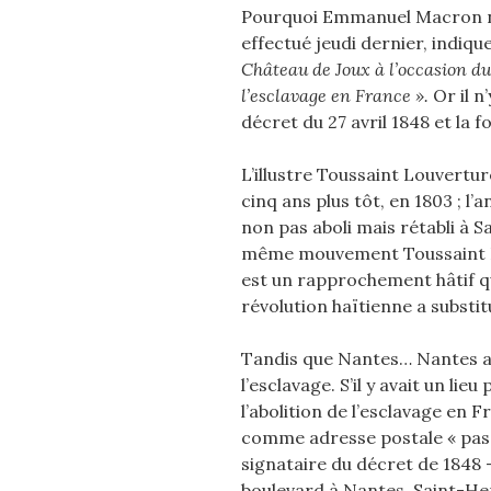
Pourquoi Emmanuel Macron n’e
effectué jeudi dernier, indique
Château de Joux à l’occasion d
l’esclavage en France ».
Or il n
décret du 27 avril 1848 et la f
L’illustre Toussaint Louvertur
cinq ans plus tôt, en 1803 ; l’
non pas aboli mais rétabli à S
même mouvement Toussaint Lou
est un rapprochement hâtif qu
révolution haïtienne a substitu
Tandis que Nantes… Nantes a 
l’esclavage. S’il y avait un lieu
l’abolition de l’esclavage en F
comme adresse postale « pass
signataire du décret de 1848 
boulevard à Nantes, Saint-Her