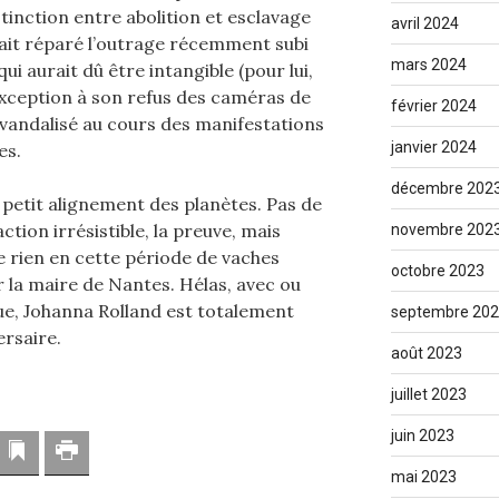
stinction entre abolition et esclavage
avril 2024
urait réparé l’outrage récemment subi
mars 2024
ui aurait dû être intangible (pour lui,
exception à son refus des caméras de
février 2024
 vandalisé au cours des manifestations
janvier 2024
es.
décembre 202
n petit alignement des planètes. Pas de
ction irrésistible, la preuve, mais
novembre 202
 rien en cette période de vaches
octobre 2023
la maire de Nantes. Hélas, avec ou
ue, Johanna Rolland est totalement
septembre 20
ersaire.
août 2023
juillet 2023
juin 2023
resse mail
Marque-page
Imprimer
mai 2023