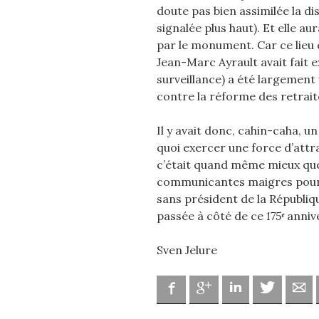
doute pas bien assimilée la di
signalée plus haut). Et elle a
par le monument. Car ce lieu q
Jean-Marc Ayrault avait fait 
surveillance) a été largement
contre la réforme des retrait
Il y avait donc, cahin-caha, u
quoi exercer une force d’attra
c’était quand même mieux que
communicantes maigres pour 
sans président de la Républiq
passée à côté de ce
175
ᵉ
anniv
Sven Jelure
Facebook
Google
Linkedin
Twitter
Ad