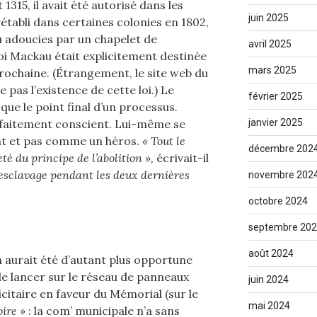
t 1315, il avait été autorisé dans les
juin 2025
rétabli dans certaines colonies en 1802,
u adoucies par un chapelet de
avril 2025
loi Mackau était explicitement destinée
mars 2025
rochaine. (Étrangement, le site web du
as l’existence de cette loi.) Le
février 2025
 que le point final d’un processus.
rfaitement conscient. Lui-même se
janvier 2025
nt et pas comme un héros.
« Tout le
décembre 202
té du principe de l’abolition »,
écrivait-il
l’esclavage pendant les deux dernières
novembre 202
octobre 2024
septembre 20
août 2024
aurait été d’autant plus opportune
e lancer sur le réseau de panneaux
juin 2024
itaire en faveur du Mémorial (sur le
mai 2024
oire »
: la com’ municipale n’a sans