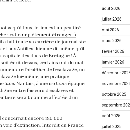
août 2026
juillet 2026
oins qu’à Joux, le lien est un peu tiré
mai 2026
cher est complètement étranger à
mars 2026
il a fait toute sa carrière de journaliste
 et aux Antilles. Rien ne dit même qu’il
février 2026
la capitale des ducs de Bretagne ! À
 soit écrit dessus, certains ont du mal
janvier 2026
commémore l’
abolition
de l’esclavage, un
décembre 202
sclavage lui-même, une pratique
ertains
Nantais, à une
certaine
époque
novembre 202
igne entre faiseurs d’esclaves et
octobre 2025
le entière serait comme affectée d’un
septembre 20
août 2025
’il concernait encore 180 000
n voie d’extinction. Interdit en France
juillet 2025