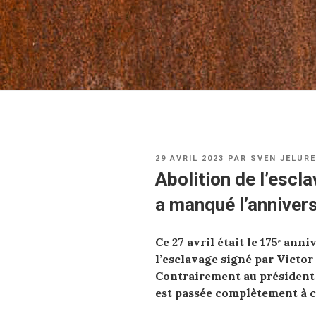
PUBLIÉ
29 AVRIL 2023
PAR
SVEN JELURE
LE
Abolition de l’escl
a manqué l’annivers
Ce 27 avril était le
175
ᵉ
anniv
l’esclavage signé par Victor
Contrairement au président
est passée complètement à c