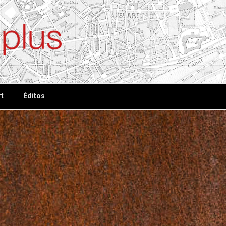
ées, plus de tout
t
Éditos