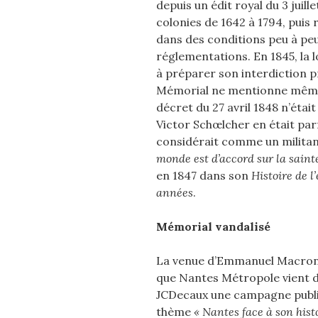
depuis un édit royal du 3 juille
colonies de 1642 à 1794, puis 
dans des conditions peu à pe
réglementations. En 1845, la 
à préparer son interdiction p
Mémorial ne mentionne même p
décret du 27 avril 1848 n’était
Victor Schœlcher en était pa
considérait comme un milita
monde est d’accord sur la sainte
en 1847 dans son
Histoire de 
années
.
Mémorial vandalisé
La venue d’Emmanuel Macron 
que Nantes Métropole vient d
JCDecaux une campagne public
thème
« Nantes face à son hist