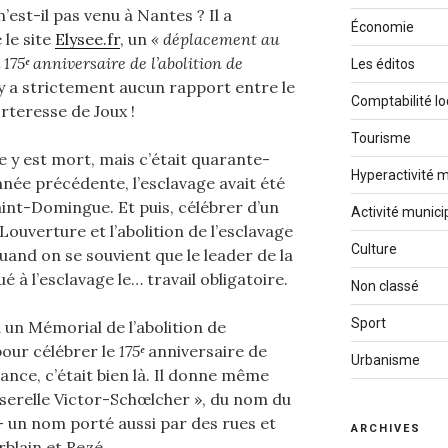
st-il pas venu à Nantes ? Il a
Économie
 le site
Elysee.fr
, un
« déplacement au
u
175
ᵉ
anniversaire de l’abolition de
Les éditos
’y a strictement aucun rapport entre le
Comptabilité lo
orteresse de Joux !
Tourisme
e y est mort, mais c’était quarante-
Hyperactivité m
année précédente, l’esclavage avait été
aint-Domingue. Et puis, célébrer d’un
Activité munici
verture et l’abolition de l’esclavage
Culture
and on se souvient que le leader de la
é à l’esclavage le… travail obligatoire.
Non classé
Sport
un Mémorial de l’abolition de
 pour célébrer le
175
ᵉ
anniversaire de
Urbanisme
rance, c’était bien là. Il donne même
erelle Victor-Schœlcher », du nom du
– un nom porté aussi par des rues et
ARCHIVES
blain et Rezé.