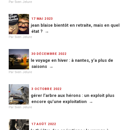
Par Sven Jelure
PUBLIÉ
17 MAI 2023
LE
jean blaise bientôt en retraite, mais en quel
état ?
Par Sven Jelure
PUBLIÉ
30 DÉCEMBRE 2022
LE
le voyage en hiver : à nantes, y’a plus de
saisons
Par Sven Jelure
PUBLIÉ
3 OCTOBRE 2022
LE
gérer l’arbre aux hérons : un exploit plus
encore qu’une exploitation
Par Sven Jelure
PUBLIÉ
17 AOÛT 2022
LE