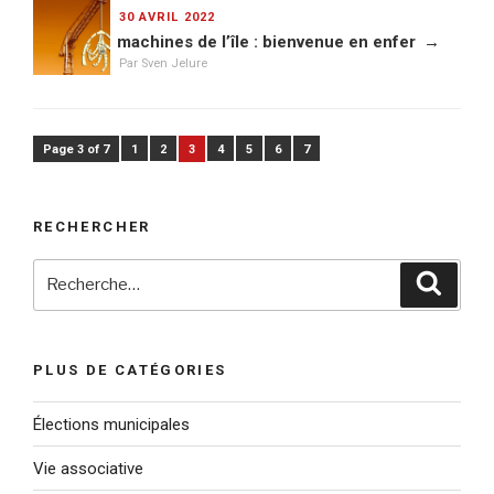
PUBLIÉ
30 AVRIL 2022
LE
machines de l’île : bienvenue en enfer
Par Sven Jelure
Page 3 of 7
1
2
3
4
5
6
7
RECHERCHER
Recherche
Reche
pour
:
PLUS DE CATÉGORIES
Élections municipales
Vie associative