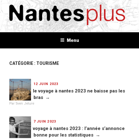
Aller
au
contenu
principal
NANTES+
Plus d'informations, plus d'idées, plus de tout
Menu
CATÉGORIE : TOURISME
PUBLIÉ
12 JUIN 2023
LE
le voyage à nantes 2023 ne baisse pas les
bras
Par Sven Jelure
PUBLIÉ
7 JUIN 2023
LE
voyage à nantes 2023 : l’année s’annonce
bonne pour les statistiques