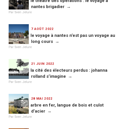
le théâtre des opérations : le voyage à
nantes brigadier
Par Sven Jelure
PUBLIÉ
7 AOÛT 2022
LE
le voyage à nantes n’est pas un voyage au
long cours
Par Sven Jelure
PUBLIÉ
21 JUIN 2022
LE
la cité des électeurs perdus : johanna
rolland s’imagine
Par Sven Jelure
PUBLIÉ
28 MAI 2022
LE
arbre en fer, langue de bois et culot
d’acier
Par Sven Jelure