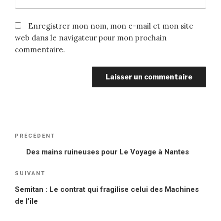
Enregistrer mon nom, mon e-mail et mon site
web dans le navigateur pour mon prochain
commentaire.
Navigation
PRÉCÉDENT
Article
de
précédent
Des mains ruineuses pour Le Voyage à Nantes
l’article
SUIVANT
Article
suivant
Semitan : Le contrat qui fragilise celui des Machines
de l’île