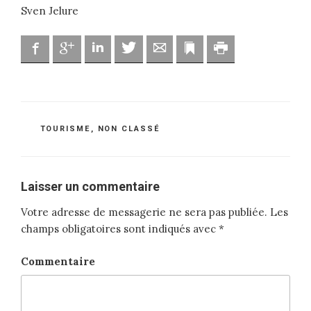
Sven Jelure
Facebook
Google
Linkedin
Twitter
Adresse mail
Marque-page
Imprimer
CATÉGORIES
TOURISME
,
NON CLASSÉ
Laisser un commentaire
Votre adresse de messagerie ne sera pas publiée.
Les
champs obligatoires sont indiqués avec
*
Commentaire