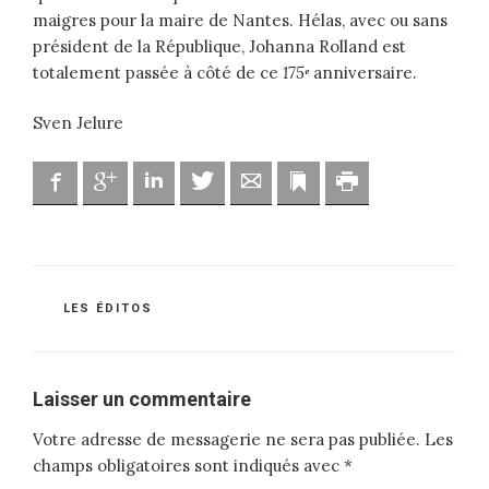
maigres pour la maire de Nantes. Hélas, avec ou sans
président de la République, Johanna Rolland est
totalement passée à côté de ce
175
ᵉ
anniversaire.
Sven Jelure
Facebook
Google
Linkedin
Twitter
Adresse mail
Marque-page
Imprimer
CATÉGORIES
LES ÉDITOS
Laisser un commentaire
Votre adresse de messagerie ne sera pas publiée.
Les
champs obligatoires sont indiqués avec
*