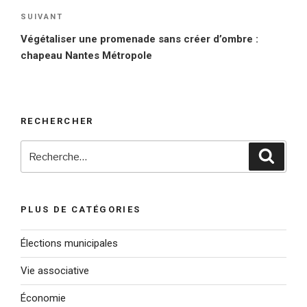
SUIVANT
Article
suivant
Végétaliser une promenade sans créer d’ombre :
chapeau Nantes Métropole
RECHERCHER
Recherche
Reche
pour
:
PLUS DE CATÉGORIES
Élections municipales
Vie associative
Économie