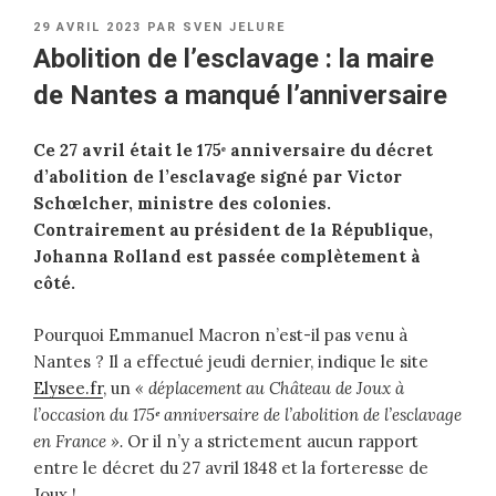
PUBLIÉ
29 AVRIL 2023
PAR
SVEN JELURE
LE
Abolition de l’esclavage : la maire
de Nantes a manqué l’anniversaire
Ce 27 avril était le
175
ᵉ
anniversaire du décret
d’abolition de l’esclavage signé par Victor
Schœlcher, ministre des colonies.
Contrairement au président de la République,
Johanna Rolland est passée complètement à
côté.
Pourquoi Emmanuel Macron n’est-il pas venu à
Nantes ? Il a effectué jeudi dernier, indique le site
Elysee.fr
, un
« déplacement au Château de Joux à
l’occasion du
175
ᵉ
anniversaire de l’abolition de l’esclavage
en France ».
Or il n’y a strictement aucun rapport
entre le décret du 27 avril 1848 et la forteresse de
Joux !