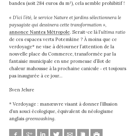
bandes (soit 284 euros du m²), cela semble prohibitif !
« D’ici l’été, le service Nature et jardins sélectionnera le
paysagiste qui dessinera cette transformation »,
annonce Nantes Métropole
. Serait-ce là l’
ultima ratio
de ces espaces verts Potemkine ? À moins que ce
verdoyage* ne vise à détourner l’attention de la
nouvelle place du Commerce, transformée par la
fantaisie municipale en une promesse d’îlot de
chaleur mahousse à la prochaine canicule ‑ et toujours
pas inaugurée à ce jour…
Sven Jelure
* Verdoyage : manœuvre visant à donner l’illusion
d’un souci écologique, équivalent du néologisme
anglais
greenwashing
.
Facebook
Google
Linkedin
Twitter
Adresse mail
Marque-page
Imprimer