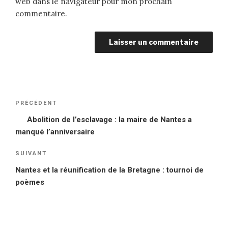
web dans le navigateur pour mon prochain
commentaire.
Navigation
PRÉCÉDENT
Article
de
précédent
Abolition de l’esclavage : la maire de Nantes a
l’article
manqué l’anniversaire
SUIVANT
Article
suivant
Nantes et la réunification de la Bretagne : tournoi de
poèmes