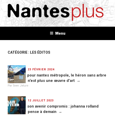
Aller
au
contenu
principal
NANTES+
Plus d'informations, plus d'idées, plus de tout
Menu
CATÉGORIE : LES ÉDITOS
PUBLIÉ
23 FÉVRIER 2024
LE
pour nantes métropole, le héron sans arbre
n’est plus une œuvre d’art
Par Sven Jelure
PUBLIÉ
12 JUILLET 2023
LE
son avenir compromis : johanna rolland
pense à demain