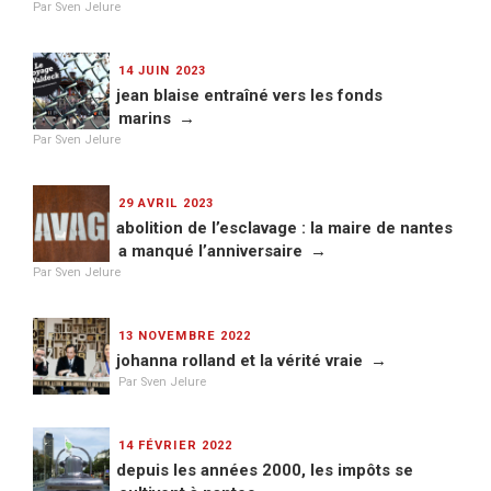
Par Sven Jelure
PUBLIÉ
14 JUIN 2023
LE
jean blaise entraîné vers les fonds
marins
Par Sven Jelure
PUBLIÉ
29 AVRIL 2023
LE
abolition de l’esclavage : la maire de nantes
a manqué l’anniversaire
Par Sven Jelure
PUBLIÉ
13 NOVEMBRE 2022
LE
johanna rolland et la vérité vraie
Par Sven Jelure
PUBLIÉ
14 FÉVRIER 2022
LE
depuis les années 2000, les impôts se