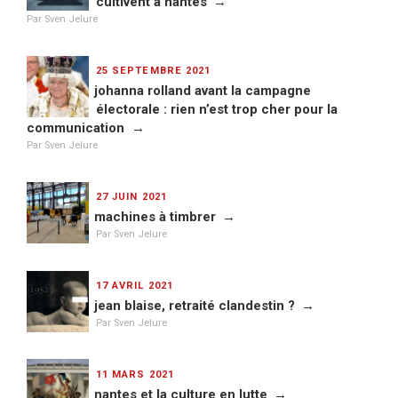
cultivent à nantes
Par Sven Jelure
PUBLIÉ
25 SEPTEMBRE 2021
LE
johanna rolland avant la campagne
électorale : rien n’est trop cher pour la
communication
Par Sven Jelure
PUBLIÉ
27 JUIN 2021
LE
machines à timbrer
Par Sven Jelure
PUBLIÉ
17 AVRIL 2021
LE
jean blaise, retraité clandestin ?
Par Sven Jelure
PUBLIÉ
11 MARS 2021
LE
nantes et la culture en lutte