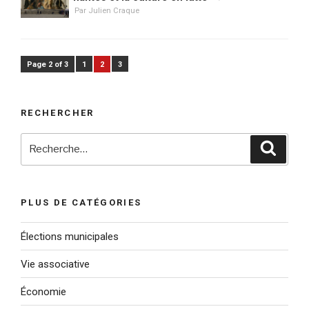
Par Julien Craque
Page 2 of 3
1
2
3
RECHERCHER
Recherche
Reche
pour
:
PLUS DE CATÉGORIES
Élections municipales
Vie associative
Économie